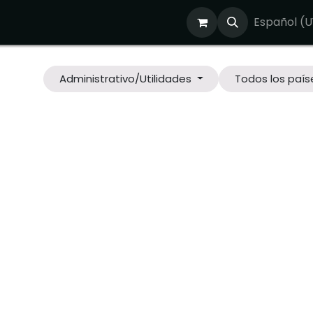
osotros
¿Nos reunimos?
Tienda
Blog
Empleos
Español (U
Administrativo/Utilidades
Todos los país