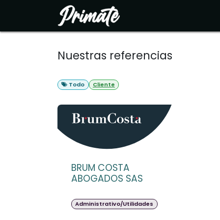
Ir al contenido
Inicio
Soluciones
N
Nuestras referencias
Todo
Cliente
BRUM COSTA
ABOGADOS SAS
Administrativo/Utilidades