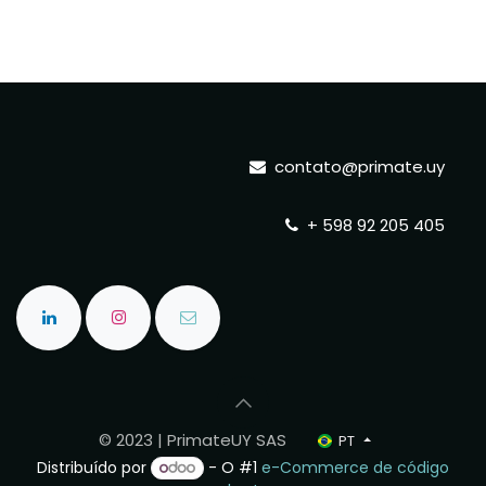
contato@primate.uy
+ 598 92 205 405
© 2023 | PrimateUY SAS
PT
Distribuído por
- O #1
e-Commerce de código