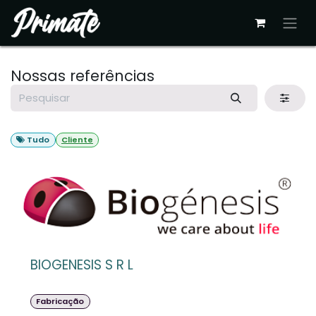
Pular para o conteúdo
Nossas referências
Tudo
Cliente
BIOGENESIS S R L
Fabricação