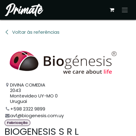
Pular para o conteúdo
Voltar às referências
DIVINA COMEDIA
2043
Montevideo UY-MO 0
Uruguai
+598 2322 9899
avf@biogenesis.com.uy
Fabricação
BIOGENESIS S R L