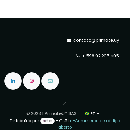
contato@primate.uy
+ 598 92 205 405
© 2023 | PrimateUY SAS
PT
Distribuído por
- O #1
e-Commerce de código
aberto