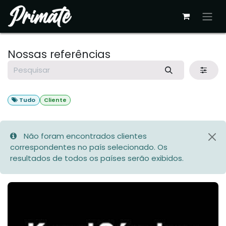
Pular para o conteúdo
Nossas referências
Tudo
Cliente
Não foram encontrados clientes
correspondentes no país selecionado. Os
resultados de todos os países serão exibidos.