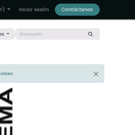
Y)
Iniciar sesión
Contáctenos
es
aíses.