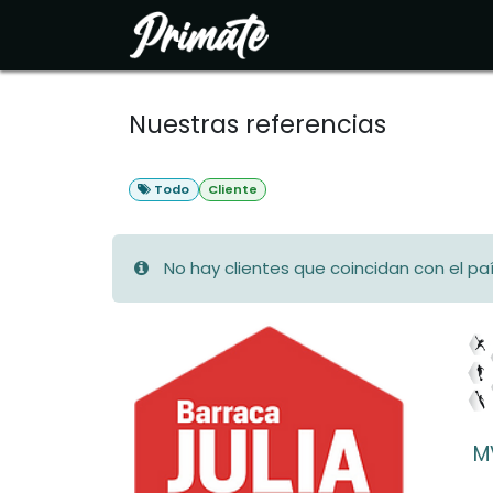
Ir al contenido
Inicio
Soluciones
N
Nuestras referencias
Todo
Cliente
No hay clientes que coincidan con el pa
M