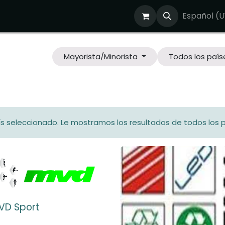
osotros
¿Nos reunimos?
Tienda
Blog
Empleos
Español (U
Mayorista/Minorista
Todos los país
ís seleccionado. Le mostramos los resultados de todos los p
VD Sport