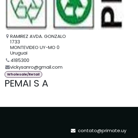
RAMIREZ AVDA. GONZALO
1733
MONTEVIDEO UY-MO 0
Uruguai
4185300
vickysanro@gmail.com
Wholesale/Retail
PEMAI S A
contato@primate.uy