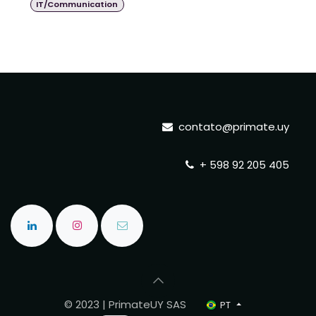
IT/Communication
contato@primate.uy
+ 598 92 205 405
© 2023 | PrimateUY SAS
PT