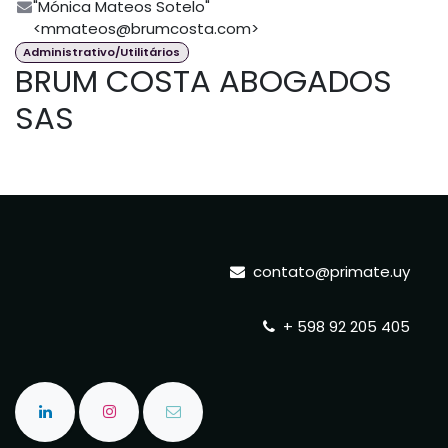
"Mónica Mateos Sotelo"
<mmateos@brumcosta.com>
Administrativo/Utilitários
BRUM COSTA ABOGADOS
SAS
contato@primate.uy
+ 598 92 205 405