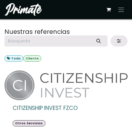
Ir al contenido
Nuestras referencias
Todo
Cliente
CITIZENSHIP INVEST FZCO
Otros Servicios