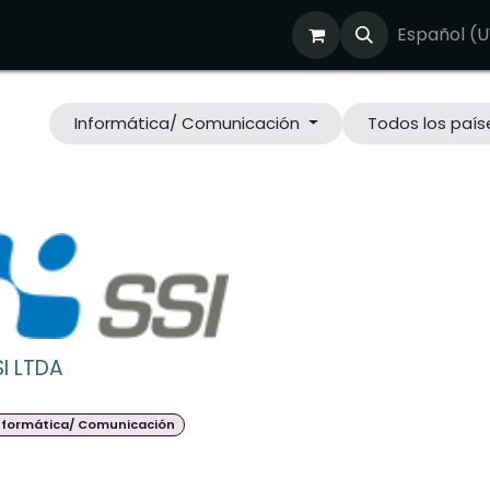
osotros
¿Nos reunimos?
Tienda
Blog
Empleos
Español (U
Informática/ Comunicación
Todos los país
SI LTDA
nformática/ Comunicación