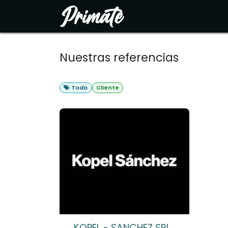
Ir al contenido
Inicio
Soluciones
N
Nuestras referencias
Todo
Cliente
KOPEL - SANCHEZ SRL