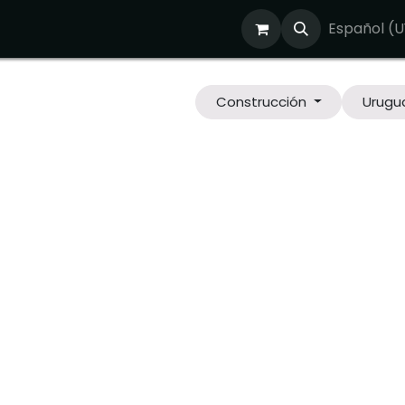
osotros
¿Nos reunimos?
Tienda
Blog
Empleos
Español (U
Construcción
Urugu