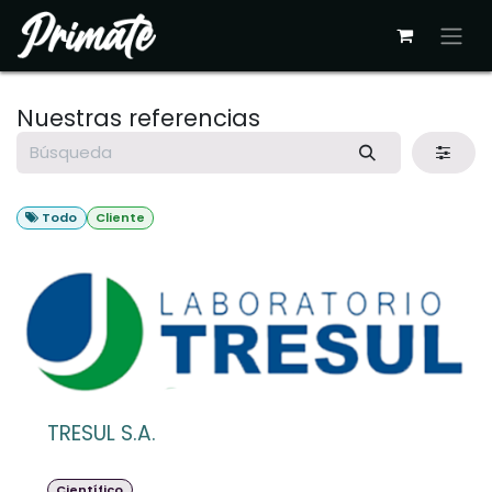
Ir al contenido
Nuestras referencias
Todo
Cliente
TRESUL S.A.
Científico